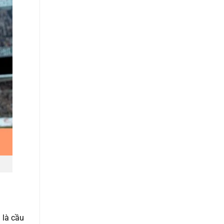
 là cầu