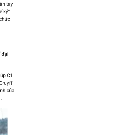
àn tay
ế kỷ”.
 chức
 đại
Cúp C1
Cruyff
anh của
.