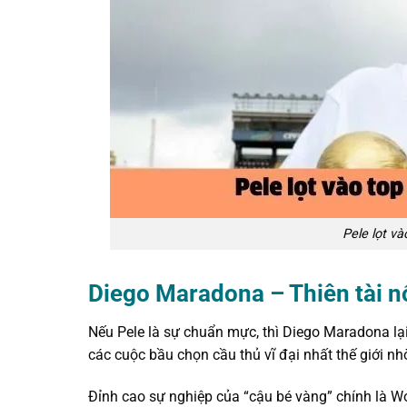
Pele lọt và
Diego Maradona – Thiên tài n
Nếu Pele là sự chuẩn mực, thì Diego Maradona lại 
các cuộc bầu chọn cầu thủ vĩ đại nhất thế giới 
Đỉnh cao sự nghiệp của “cậu bé vàng” chính là 