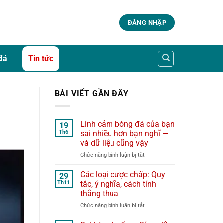
ĐĂNG NHẬP
đá
Tin tức
BÀI VIẾT GẦN ĐÂY
Linh cảm bóng đá của bạn
19
Th6
sai nhiều hơn bạn nghĩ —
và dữ liệu cũng vậy
Chức năng bình luận bị tắt
ở
Linh
cảm
Các loại cược chấp: Quy
29
bóng
Th11
tắc, ý nghĩa, cách tính
đá
thắng thua
của
Chức năng bình luận bị tắt
ở
bạn
Các
sai
loại
nhiều