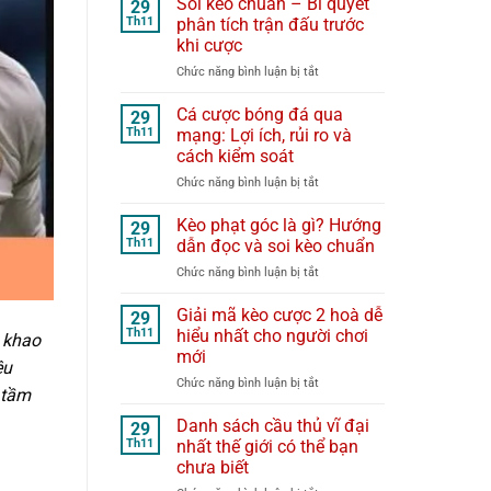
Soi kèo chuẩn – Bí quyết
29
cược
hơn
Th11
phân tích trận đấu trước
chấp:
bạn
khi cược
Quy
nghĩ
Chức năng bình luận bị tắt
ở
tắc,
—
Soi
ý
và
kèo
nghĩa,
Cá cược bóng đá qua
dữ
29
chuẩn
cách
liệu
Th11
mạng: Lợi ích, rủi ro và
–
tính
cũng
cách kiểm soát
Bí
thắng
vậy
Chức năng bình luận bị tắt
ở
quyết
thua
Cá
phân
cược
tích
Kèo phạt góc là gì? Hướng
29
bóng
trận
Th11
dẫn đọc và soi kèo chuẩn
đá
đấu
Chức năng bình luận bị tắt
ở
qua
trước
Kèo
mạng:
khi
phạt
Giải mã kèo cược 2 hoà dễ
Lợi
cược
29
góc
ích,
Th11
hiểu nhất cho người chơi
g khao
là
rủi
mới
êu
gì?
ro
Chức năng bình luận bị tắt
ở
Hướng
và
à tầm
Giải
dẫn
cách
mã
đọc
Danh sách cầu thủ vĩ đại
kiểm
29
kèo
và
Th11
nhất thế giới có thể bạn
soát
cược
soi
chưa biết
2
kèo