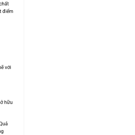
 chất
ứt điểm
mẽ với
sở hữu
 Quả
ng