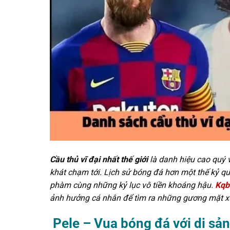
Cầu thủ vĩ đại nhất thế giới
là danh hiệu cao quý 
khát chạm tới. Lịch sử bóng đá hơn một thế kỷ qu
phàm cùng những kỷ lục vô tiền khoáng hậu.
Kqb
ảnh hưởng cá nhân để tìm ra những gương mặt x
Pele – Vua bóng đá với di sản