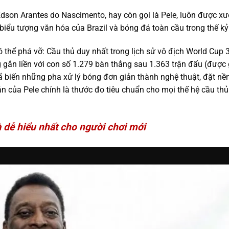
n Edson Arantes do Nascimento, hay còn gọi là Pele, luôn được x
 biểu tượng văn hóa của Brazil và bóng đá toàn cầu trong thế kỷ
 thể phá vỡ: Cầu thủ duy nhất trong lịch sử vô địch World Cup 3
 gắn liền với con số 1.279 bàn thắng sau 1.363 trận đấu (được 
ã biến những pha xử lý bóng đơn giản thành nghệ thuật, đặt n
n của Pele chính là thước đo tiêu chuẩn cho mọi thế hệ cầu thủ
 dễ hiểu nhất cho người chơi mới