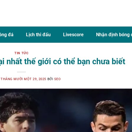
óng đá
Lịch thi đấu
Livescore
Nhận định bóng 
TIN TỨC
i nhất thế giới có thể bạn chưa biết
O
THÁNG MƯỜI MỘT 29, 2025
BỞI
SEO