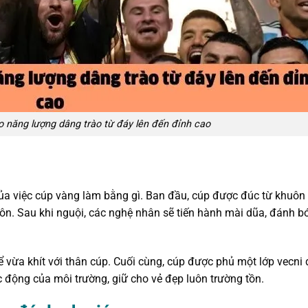
o năng lượng dâng trào từ đáy lên đến đỉnh cao
của việc cúp vàng làm bằng gì. Ban đầu, cúp được đúc từ khuôn 
n. Sau khi nguội, các nghệ nhân sẽ tiến hành mài dũa, đánh b
 vừa khít với thân cúp. Cuối cùng, cúp được phủ một lớp vecni
c động của môi trường, giữ cho vẻ đẹp luôn trường tồn.