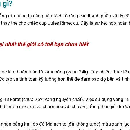
 gì?
ằng gì, chúng ta cần phân tách rõ ràng các thành phần vật lý cấ
 thay thế cho chiếc cúp Jules Rimet cũ. Đây là sự kết hợp hoàn
i nhất thế giới có thể bạn chưa biết
c làm hoàn toàn từ vàng ròng (vàng 24k). Tuy nhiên, thực tế 
phức tạp và tính toán kỹ lưỡng hơn thế để đảm bảo độ bền và tín
g 18 karat (chứa 75% vàng nguyên chất). Việc sử dụng vàng 18
ánh bị móp méo khi va chạm hoặc di chuyển, đồng thời giữ được
 nhấn bằng hai lớp đá Malachite (đá khổng tước) màu xanh lục