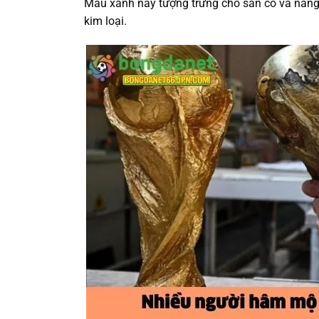
Màu xanh này tượng trưng cho sân cỏ và năng 
kim loại.