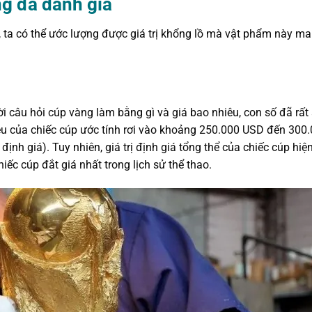
ng đá danh giá
 ta có thể ước lượng được giá trị khổng lồ mà vật phẩm này man
lời câu hỏi cúp vàng làm bằng gì và giá bao nhiêu, con số đã rất
iệu của chiếc cúp ước tính rơi vào khoảng 250.000 USD đến 300
định giá). Tuy nhiên, giá trị định giá tổng thể của chiếc cúp hiệ
iếc cúp đắt giá nhất trong lịch sử thể thao.