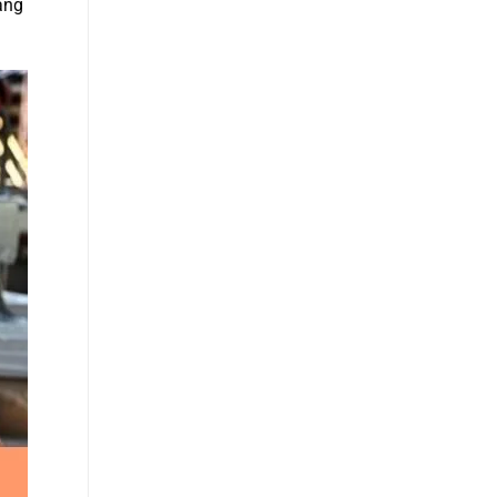
àng
đọc,
tính
thắng
thua