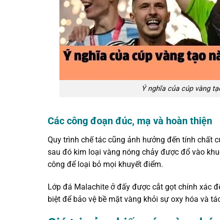
Ý nghĩa của cúp vàng tạ
Các công đoạn đúc, mạ và hoàn thiện
Quy trình chế tác cũng ảnh hưởng đến tính chất 
sau đó kim loại vàng nóng chảy được đổ vào khuô
công để loại bỏ mọi khuyết điểm.
Lớp đá Malachite ở đấy được cắt gọt chính xác để
biệt để bảo vệ bề mặt vàng khỏi sự oxy hóa và tá