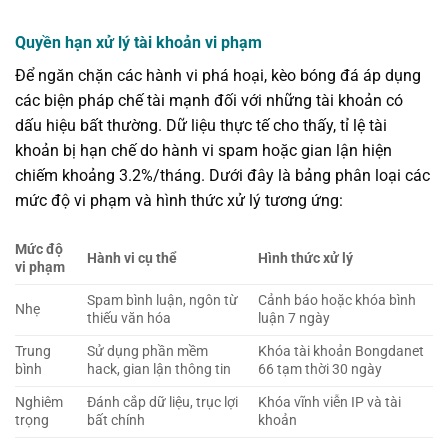
Quyền hạn xử lý tài khoản vi phạm
Để ngăn chặn các hành vi phá hoại, kèo bóng đá áp dụng
các biện pháp chế tài mạnh đối với những tài khoản có
dấu hiệu bất thường. Dữ liệu thực tế cho thấy, tỉ lệ tài
khoản bị hạn chế do hành vi spam hoặc gian lận hiện
chiếm khoảng 3.2%/tháng. Dưới đây là bảng phân loại các
mức độ vi phạm và hình thức xử lý tương ứng:
Mức độ
Hành vi cụ thể
Hình thức xử lý
vi phạm
Spam bình luận, ngôn từ
Cảnh báo hoặc khóa bình
Nhẹ
thiếu văn hóa
luận 7 ngày
Trung
Sử dụng phần mềm
Khóa tài khoản Bongdanet
bình
hack, gian lận thông tin
66 tạm thời 30 ngày
Nghiêm
Đánh cắp dữ liệu, trục lợi
Khóa vĩnh viễn IP và tài
trọng
bất chính
khoản