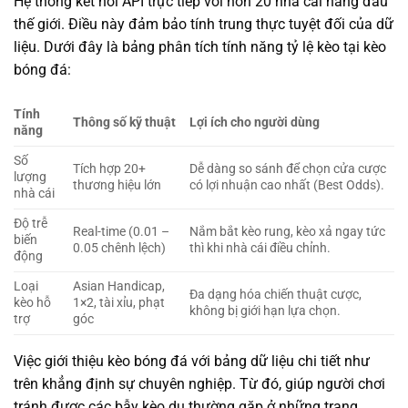
Hệ thống kết nối API trực tiếp với hơn 20 nhà cái hàng đầu
thế giới. Điều này đảm bảo tính trung thực tuyệt đối của dữ
liệu. Dưới đây là bảng phân tích tính năng tỷ lệ kèo tại kèo
bóng đá:
Tính
Thông số kỹ thuật
Lợi ích cho người dùng
năng
Số
Tích hợp 20+
Dễ dàng so sánh để chọn cửa cược
lượng
thương hiệu lớn
có lợi nhuận cao nhất (Best Odds).
nhà cái
Độ trễ
Real-time (0.01 –
Nắm bắt kèo rung, kèo xả ngay tức
biến
0.05 chênh lệch)
thì khi nhà cái điều chỉnh.
động
Loại
Asian Handicap,
Đa dạng hóa chiến thuật cược,
kèo hỗ
1×2, tài xỉu, phạt
không bị giới hạn lựa chọn.
trợ
góc
Việc giới thiệu kèo bóng đá với bảng dữ liệu chi tiết như
trên khẳng định sự chuyên nghiệp. Từ đó, giúp người chơi
tránh được các bẫy kèo dụ thường gặp ở những trang