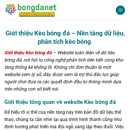
Bỏ
qua
nội
dung
Giới thiệu Kèo bóng đá – Nền tảng dữ liệu,
phân tích kèo bóng
Giới thiệu Kèo bóng đá
– Website toàn diện về dữ liệu
bóng đá, nơi hội tụ công nghệ phân tích tiên tiến cùng kho
tàng thống kê khổng lồ. Không chỉ đơn thuần là một
website xem tỷ số, đây được xem là trợ thủ đắc lực giúp
người chơi đưa ra các quyết định đầu tư thông minh dựa
trên những con số biết nói.
Giới thiệu tổng quan về website Kèo bóng đá
Để hiểu rõ vị thế của nền tảng này trên bản đồ dữ liệu thể
thao, chúng ta cần nhìn lại quá trình hình thành cũng như
định hướng phát triển mà đội ngũ sáng lập theo đuổi. Việc