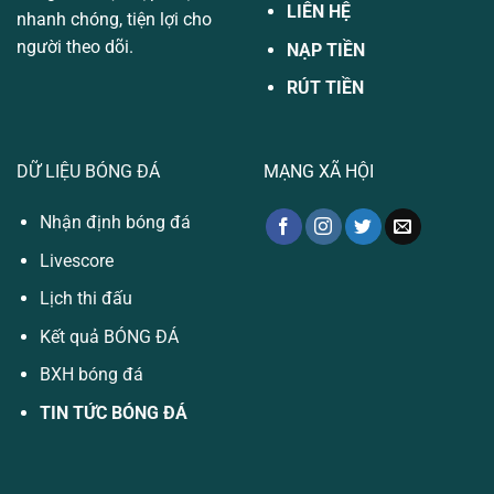
LIÊN HỆ
nhanh chóng, tiện lợi cho
người theo dõi.
NẠP TIỀN
RÚT TIỀN
DỮ LIỆU BÓNG ĐÁ
MẠNG XÃ HỘI
Nhận định bóng đá
Livescore
Lịch thi đấu
Kết quả BÓNG ĐÁ
BXH bóng đá
TIN TỨC BÓNG ĐÁ